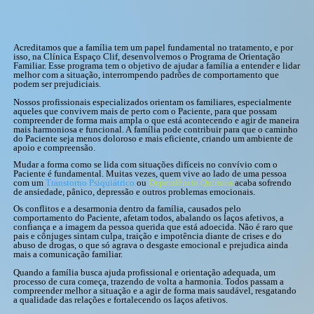
Acreditamos que a família tem um papel fundamental no tratamento, e por
isso, na Clínica Espaço Clif, desenvolvemos o Programa de Orientação
Familiar. Esse programa tem o objetivo de ajudar a família a entender e lidar
melhor com a situação, interrompendo padrões de comportamento que
podem ser prejudiciais.
Nossos profissionais especializados orientam os familiares, especialmente
aqueles que convivem mais de perto com o Paciente, para que possam
compreender de forma mais ampla o que está acontecendo e agir de maneira
mais harmoniosa e funcional. A família pode contribuir para que o caminho
do Paciente seja menos doloroso e mais eficiente, criando um ambiente de
apoio e compreensão.
Mudar a forma como se lida com situações difíceis no convívio com o
Paciente é fundamental. Muitas vezes, quem vive ao lado de uma pessoa
com um
Transtorno Psiquiátrico
ou
Dependência Química
acaba sofrendo
de ansiedade, pânico, depressão e outros problemas emocionais.
Os conflitos e a desarmonia dentro da família, causados pelo
comportamento do Paciente, afetam todos, abalando os laços afetivos, a
confiança e a imagem da pessoa querida que está adoecida. Não é raro que
pais e cônjuges sintam culpa, traição e impotência diante de crises e do
abuso de drogas, o que só agrava o desgaste emocional e prejudica ainda
mais a comunicação familiar.
Quando a família busca ajuda profissional e orientação adequada, um
processo de cura começa, trazendo de volta a harmonia. Todos passam a
compreender melhor a situação e a agir de forma mais saudável, resgatando
a qualidade das relações e fortalecendo os laços afetivos.