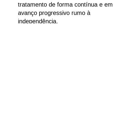
tratamento de forma contínua e em
avanço progressivo rumo à
independência.
Excelente para pacientes que,
embora precisem ter suas rotinas de
estudo e/ou trabalho preservadas,
contam com uma rede de apoio num
ambiente seguro.
Saiba mais